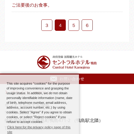
ご法要後のお食事。
３
４
５
６
This site acquires ”cookies” for the purpose
of improving convenience and grasping the
プライバシーポリシー
usage status. In addition, we do not obtain
personally identifiable information (name, date
of birth, telephone number, email address,
セントラルホテル鴨島
address, account number, etc.) by using
〒776-0010
cookies. Select ”Agree” if you agree to obtain
cookies, or select ”Reject cookies” if you
徳島県吉野川市鴨島町鴨島471-2 （鴨島駅北隣）
refuse to accept cookies.
TEL.0883-24-8989
Click here for the privacy policy page of this
site