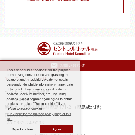
This site acquires ”cookies” for the purpose
of improving convenience and grasping the
プライバシーポリシー
usage status. In addition, we do not obtain
personally identifiable information (name, date
of birth, telephone number, email address,
セントラルホテル鴨島
address, account number, etc.) by using
〒776-0010
cookies. Select ”Agree” if you agree to obtain
cookies, or select ”Reject cookies” if you
徳島県吉野川市鴨島町鴨島471-2 （鴨島駅北隣）
refuse to accept cookies.
TEL.0883-24-8989
Click here for the privacy policy page of this
site
FAX.0883-24-9008
Reject cookies
Agree